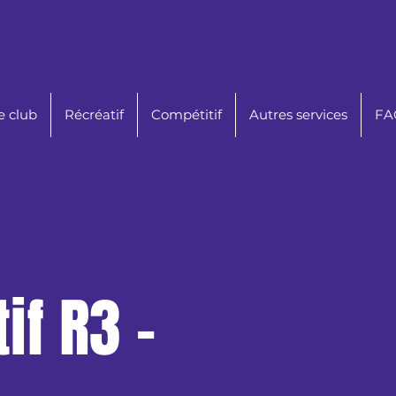
e club
Récréatif
Compétitif
Autres services
FAQ
if R3 -