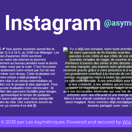
n Instagram
@asyme
© 2035 par Les Asymétriques. Powered and secured by
Wix