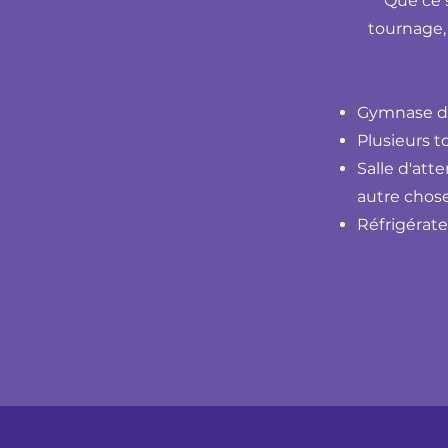
Que ce 
tournage, 
Gymnase de
Plusieurs t
Salle d'att
autre chos
Réfrigérate