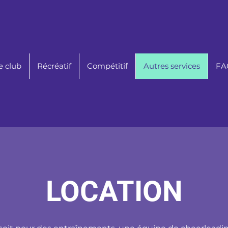
e club
Récréatif
Compétitif
Autres services
FAQ
LOCATION