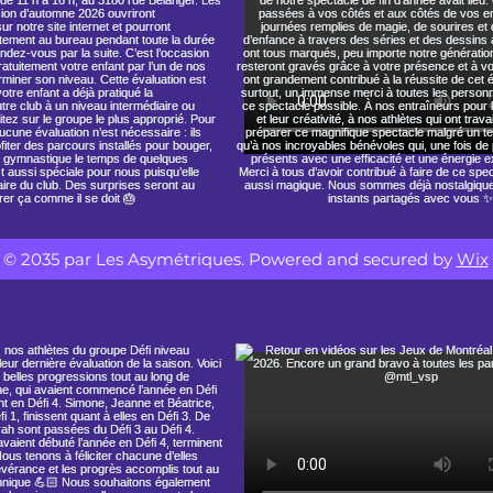
© 2035 par Les Asymétriques. Powered and secured by
Wix