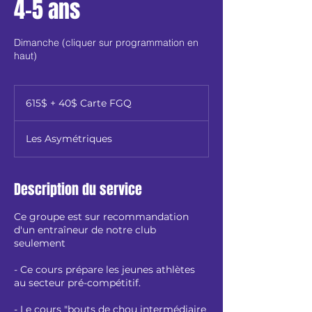
4-5 ans
Dimanche (cliquer sur programmation en
haut)
615$
+
615$ + 40$ Carte FGQ
40$
Carte
FGQ
Les Asymétriques
Description du service
Ce groupe est sur recommandation
d'un entraîneur de notre club
seulement
- Ce cours prépare les jeunes athlètes
au secteur pré-compétitif.
- Le cours "bouts de chou intermédiaire