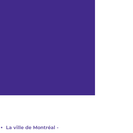
Laissez nous votre
message
Soumettre
La ville de Montréal -