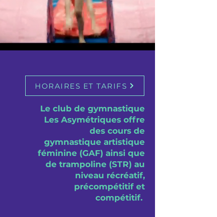
excellence, ensemble vers
le sommet"
HORAIRES ET TARIFS
Le club de gymnastique
Les Asymétriques offre
des cours de
gymnastique artistique
féminine (GAF) ainsi que
de trampoline (STR) au
niveau récréatif,
précompétitif et
compétitif.