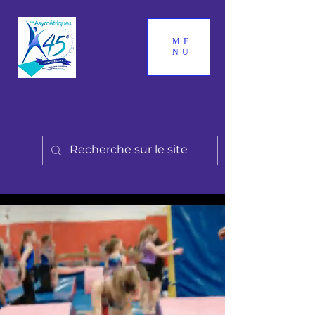
ME
NU
CLUB DE GYMNASTIQUE
ARTISTIQUE FÉMININE
ET DE TRAMPOLINE
"Passion, communauté et