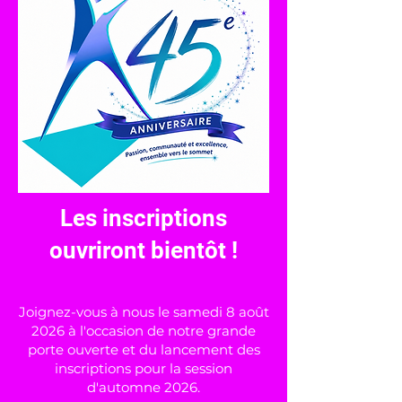
Les inscriptions
ouvriront bientôt !
Joignez-vous à nous le samedi 8 août
2026 à l'occasion de notre grande
porte ouverte et du lancement des
inscriptions pour la session
d'automne 2026.