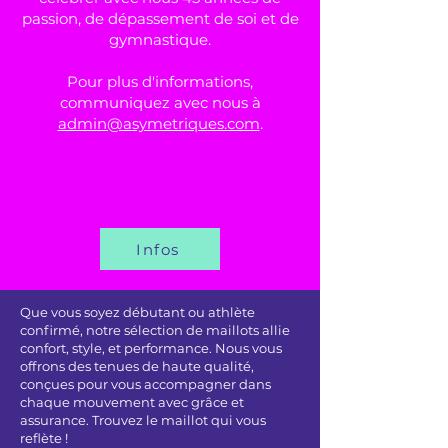
passion, de dépassement de soi et de
gymnastique.
Pour plus d'informations,
communiquez avec nous à
admin@asymetriques.com
.
Infos
Que vous soyez débutant ou athlète
confirmé, notre sélection de maillots allie
confort, style, et performance. Nous vous
offrons des tenues de haute qualité,
conçues pour vous accompagner dans
chaque mouvement avec grâce et
assurance. Trouvez le maillot qui vous
reflète !